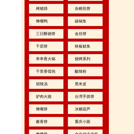
烤猪蹄
杂粮煎饼
馋嘴鸭
碳锅鱼
三日酥烧饼
金丝饼
千层饼
铁板鱿鱼
串串香火锅
烧烤系列
千里香馄饨
酸辣粉
胡辣汤
黑米皮
驴肉火烧
台湾手抓饼
馋嘴饼
冰糖葫芦
酱香饼
重庆小面