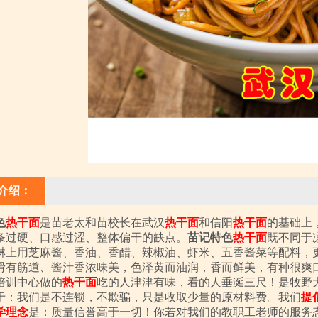
介绍：
色
热干面
是苗老太和苗校长在武汉
热干面
和信阳
热干面
的基础上
条过硬、口感过涩、整体偏干的缺点。
苗记特色
热干面
既不同于
淋上用芝麻酱、香油、香醋、辣椒油、虾米、五香酱菜等配料，
滑有筋道、酱汁香浓味美，色泽黄而油润，香而鲜美，有种很爽
培训中心做的
热干面
吃的人津津有味，看的人垂涎三尺！是牧野
于：我们是不连锁，不欺骗，只是收取少量的原材料费。我们
提
学理念
是：质量信誉高于一切！你若对我们的教职工老师的服务态