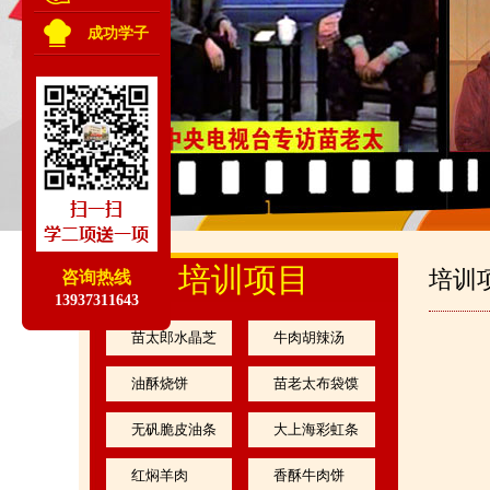
成功学子
培训项目
培训
咨询热线
13937311643
苗太郎水晶芝
牛肉胡辣汤
麻凉皮
油酥烧饼
苗老太布袋馍
无矾脆皮油条
大上海彩虹条
红焖羊肉
香酥牛肉饼