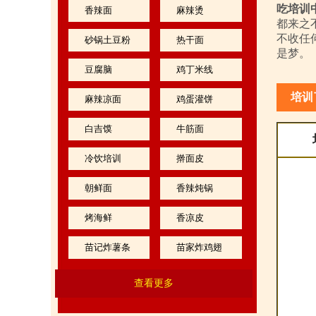
吃培训
香辣面
麻辣烫
都来之
不收任
砂锅土豆粉
热干面
是梦。
豆腐脑
鸡丁米线
培训
麻辣凉面
鸡蛋灌饼
白吉馍
牛筋面
冷饮培训
擀面皮
朝鲜面
香辣炖锅
烤海鲜
香凉皮
苗记炸薯条
苗家炸鸡翅
查看更多