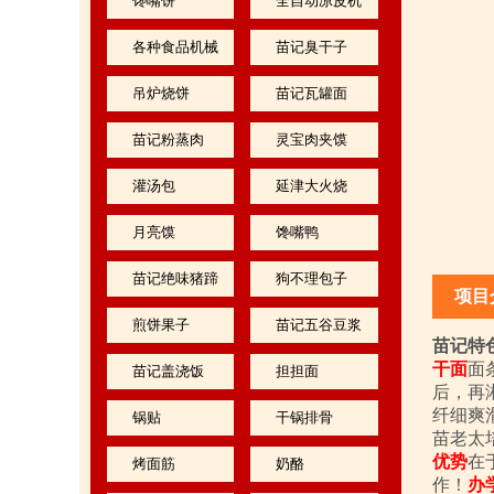
馋嘴饼
全自动凉皮机
各种食品机械
苗记臭干子
吊炉烧饼
苗记瓦罐面
苗记粉蒸肉
灵宝肉夹馍
灌汤包
延津大火烧
月亮馍
馋嘴鸭
苗记绝味猪蹄
狗不理包子
项目
煎饼果子
苗记五谷豆浆
苗记特
干面
面
苗记盖浇饭
担担面
后，再
纤细爽
锅贴
干锅排骨
苗老太
优势
在
烤面筋
奶酪
作！
办