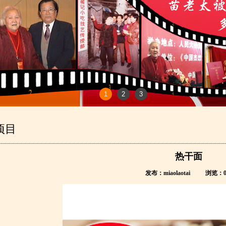
1
2
3
项目
热干面
发布：miaolaotai
浏览：