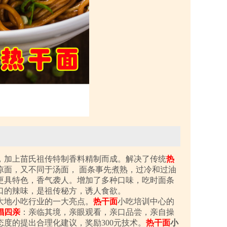
，加上苗氏祖传特制香料精制而成。解决了传统
热
凉面，又不同于汤面， 面条事先煮熟，过冷和过油
更具特色，香气袭人。增加了多种口味，吃时面条
口的辣味，是祖传秘方，诱人食欲。
大地小吃行业的一大亮点。
热干面
小吃培训中心的
倡四亲
：亲临其境，亲眼观看，亲口品尝，亲自操
度的提出合理化建议，奖励300元技术。
热干面
小