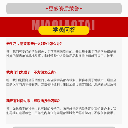
+更多资质荣誉+
学员问答
来学习，需要带些什么?吃住怎么办?
答：我们有专门的学员宿舍，学习期间包吃住的。并且每个来学习的学员都是换
洗好的新床单被单枕头罩，来时带些个人洗漱用品和换洗衣服就可以了。被子、
被褥、床单由我们提供，都...
我离你们太远了，不方便怎么办?
答：我们是面向全国招生的，各省的学员都有很多。新乡市属于地级市，通往全
国的火车与汽车都有的。交通都很便利，来回还是比较方便的。您到新乡以后可
以打我们的热线我们可以接...
我没有时间过来，可以函授学习吗?
答：如果您不能过来，也可以函授学习。函授就是您把款先汇到我们账户上，我
们再通过电话教您。三年之内有任何问题都可以免费再来学习，不收任何费用，
也可以和我们的老师保持沟...