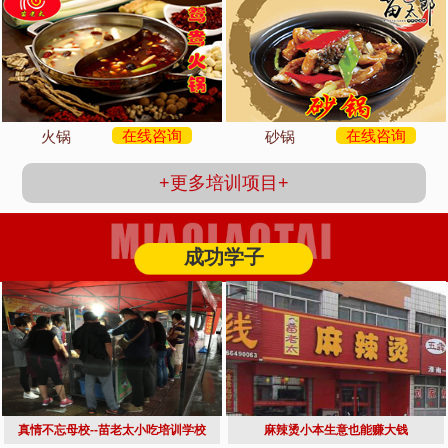
在线咨询
在线咨询
火锅
砂锅
+更多培训项目+
成功学子
真情不忘母校--苗老太小吃培训学校
麻辣烫小本生意也能赚大钱