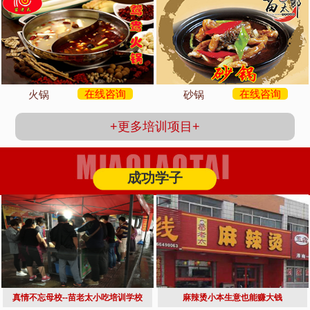
在线咨询
在线咨询
火锅
砂锅
+更多培训项目+
成功学子
真情不忘母校--苗老太小吃培训学校
麻辣烫小本生意也能赚大钱