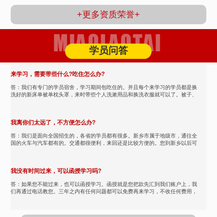
+更多资质荣誉+
学员问答
来学习，需要带些什么?吃住怎么办?
答：我们有专门的学员宿舍，学习期间包吃住的。并且每个来学习的学员都是换
洗好的新床单被单枕头罩，来时带些个人洗漱用品和换洗衣服就可以了。被子、
被褥、床单由我们提供，都...
我离你们太远了，不方便怎么办?
答：我们是面向全国招生的，各省的学员都有很多。新乡市属于地级市，通往全
国的火车与汽车都有的。交通都很便利，来回还是比较方便的。您到新乡以后可
以打我们的热线我们可以接...
我没有时间过来，可以函授学习吗?
答：如果您不能过来，也可以函授学习。函授就是您把款先汇到我们账户上，我
们再通过电话教您。三年之内有任何问题都可以免费再来学习，不收任何费用，
也可以和我们的老师保持沟...