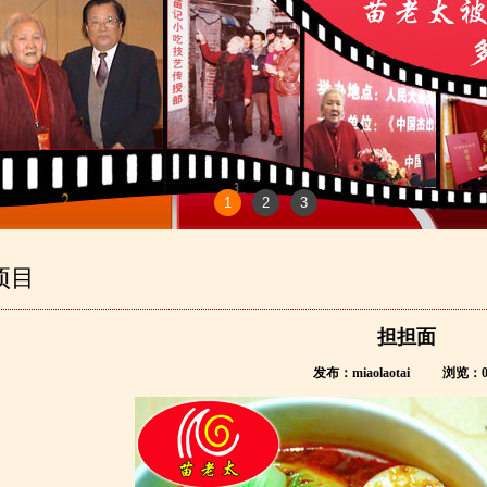
1
2
3
项目
担担面
发布：miaolaotai
浏览：