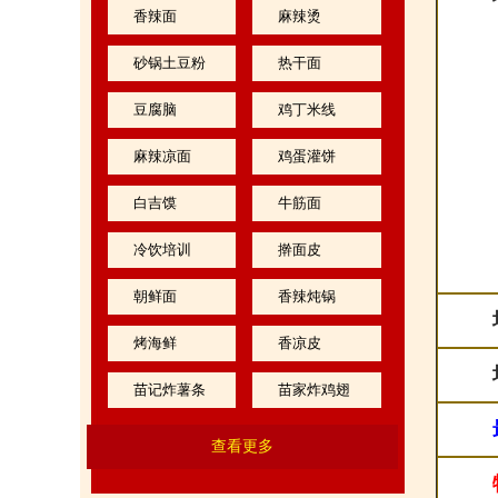
香辣面
麻辣烫
砂锅土豆粉
热干面
豆腐脑
鸡丁米线
麻辣凉面
鸡蛋灌饼
白吉馍
牛筋面
冷饮培训
擀面皮
朝鲜面
香辣炖锅
烤海鲜
香凉皮
苗记炸薯条
苗家炸鸡翅
查看更多