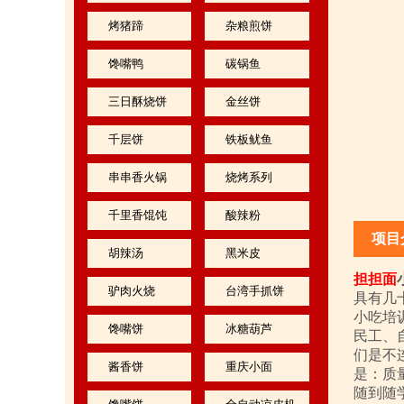
烤猪蹄
杂粮煎饼
馋嘴鸭
碳锅鱼
三日酥烧饼
金丝饼
千层饼
铁板鱿鱼
串串香火锅
烧烤系列
千里香馄饨
酸辣粉
项目
胡辣汤
黑米皮
担担面
驴肉火烧
台湾手抓饼
具有几
小吃培
馋嘴饼
冰糖葫芦
民工、
们是不
酱香饼
重庆小面
是：质
随到随