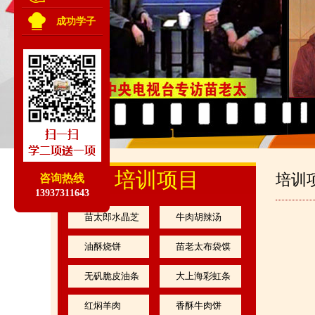
成功学子
培训项目
培训
咨询热线
13937311643
苗太郎水晶芝
牛肉胡辣汤
麻凉皮
油酥烧饼
苗老太布袋馍
无矾脆皮油条
大上海彩虹条
红焖羊肉
香酥牛肉饼