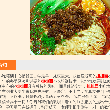
介绍：
小吃培训
中心是我国办学最早，规模最大、诚信度最高的
担担面
十年的办学经验和过硬的
担担面
小吃培训技术。从地摊发展到23
训中心的<
担担面
具有独特的风味，而且经济实惠，
担担面
小吃
自主创业大学生来我校先考察、后决定、不上当，学真功夫到正
连锁，不欺骗，只是收取少量的原材料费。 我们提倡四亲：亲
量信誉高于一切！你若对我们的教职工老师的服务态度的提出合理
学，学习期间实践操作，动手练习，老师手把手教学一对一的教