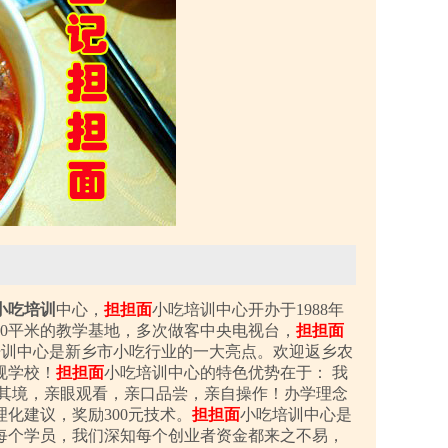
小吃培训
中心，
担担面
小吃培训中心开办于1988年
00平米的教学基地，多次做客中央电视台，
担担面
培训中心是新乡市小吃行业的一大亮点。欢迎返乡农
规学校！
担担面
小吃培训中心的特色优势在于： 我
临其境，亲眼观看，亲口品尝，亲自操作！办学理念
化建议，奖励300元技术。
担担面
小吃培训中心是
每个学员，我们深知每个创业者资金都来之不易，