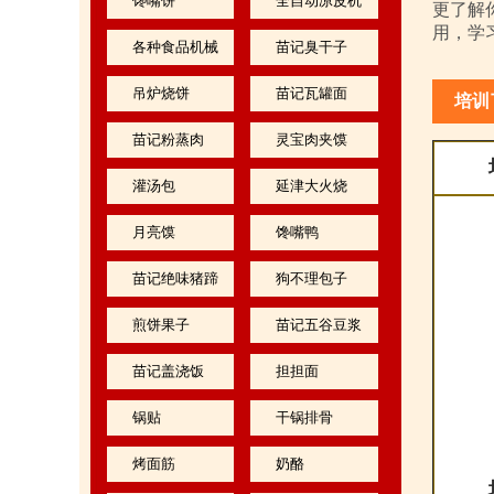
馋嘴饼
全自动凉皮机
更了解
用，学
各种食品机械
苗记臭干子
吊炉烧饼
苗记瓦罐面
培训
苗记粉蒸肉
灵宝肉夹馍
灌汤包
延津大火烧
月亮馍
馋嘴鸭
苗记绝味猪蹄
狗不理包子
煎饼果子
苗记五谷豆浆
苗记盖浇饭
担担面
锅贴
干锅排骨
烤面筋
奶酪