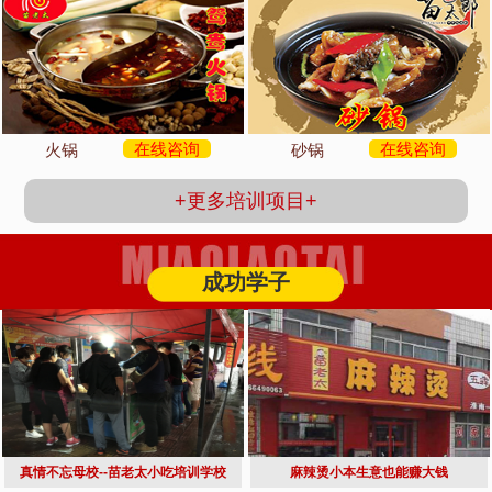
在线咨询
在线咨询
火锅
砂锅
+更多培训项目+
成功学子
真情不忘母校--苗老太小吃培训学校
麻辣烫小本生意也能赚大钱