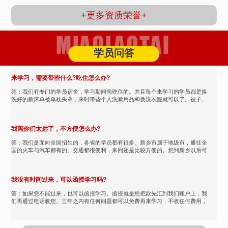
+更多资质荣誉+
学员问答
来学习，需要带些什么?吃住怎么办?
答：我们有专门的学员宿舍，学习期间包吃住的。并且每个来学习的学员都是换
洗好的新床单被单枕头罩，来时带些个人洗漱用品和换洗衣服就可以了。被子、
被褥、床单由我们提供，都...
我离你们太远了，不方便怎么办?
答：我们是面向全国招生的，各省的学员都有很多。新乡市属于地级市，通往全
国的火车与汽车都有的。交通都很便利，来回还是比较方便的。您到新乡以后可
以打我们的热线我们可以接...
我没有时间过来，可以函授学习吗?
答：如果您不能过来，也可以函授学习。函授就是您把款先汇到我们账户上，我
们再通过电话教您。三年之内有任何问题都可以免费再来学习，不收任何费用，
也可以和我们的老师保持沟...