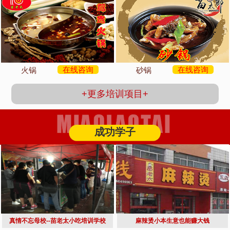
在线咨询
在线咨询
火锅
砂锅
+更多培训项目+
成功学子
真情不忘母校--苗老太小吃培训学校
麻辣烫小本生意也能赚大钱