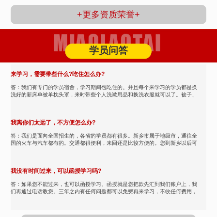
+更多资质荣誉+
学员问答
来学习，需要带些什么?吃住怎么办?
答：我们有专门的学员宿舍，学习期间包吃住的。并且每个来学习的学员都是换
洗好的新床单被单枕头罩，来时带些个人洗漱用品和换洗衣服就可以了。被子、
被褥、床单由我们提供，都...
我离你们太远了，不方便怎么办?
答：我们是面向全国招生的，各省的学员都有很多。新乡市属于地级市，通往全
国的火车与汽车都有的。交通都很便利，来回还是比较方便的。您到新乡以后可
以打我们的热线我们可以接...
我没有时间过来，可以函授学习吗?
答：如果您不能过来，也可以函授学习。函授就是您把款先汇到我们账户上，我
们再通过电话教您。三年之内有任何问题都可以免费再来学习，不收任何费用，
也可以和我们的老师保持沟...